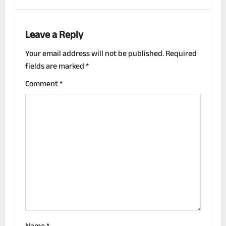
t
n
Leave a Reply
a
Your email address will not be published.
Required
fields are marked
*
v
Comment
*
i
g
a
t
i
o