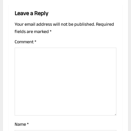
t
n
Leave a Reply
a
Your email address will not be published.
Required
fields are marked
*
v
Comment
*
i
g
a
t
i
o
n
Name
*