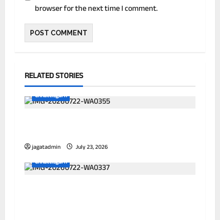
browser for the next time I comment.
RELATED STORIES
Chhattisgarh
छत्तीसगढ़ में पूर्णतः डिजिटल एफआईआर प्रणाली लागू
करने वाला प्रथम जिला बना दुर्ग
jagatadmin
July 23, 2026
Chhattisgarh
आयुक्त ने विभिन्न जोनों का किया निरीक्षण, जलभराव
और सफाई व्यवस्था को लेकर अधिकारियों को दिए
निर्देश