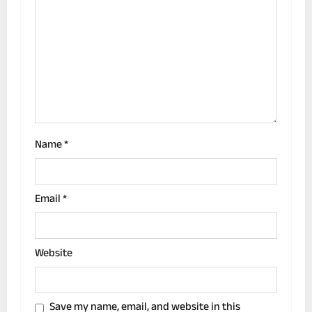
t
i
o
n
Name
*
Email
*
Website
Save my name, email, and website in this