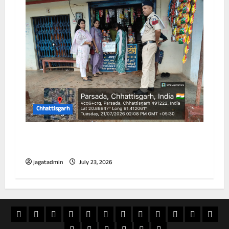
Chhattisgarh
विद्यालय के 100 गज के दायरे में तम्बाकू उत्पादों की
बिक्री पर प्रतिबंध
jagatadmin
July 23, 2026
खास
राज्य
विदेश
अपराध
देश
खेल
आस्था
मनोरंजन
वीडियो
चुनाव
राशिफल
व्यापा
खबर
शिक्षा
सियासत
ई
स्वास्थ्य
जापान
20