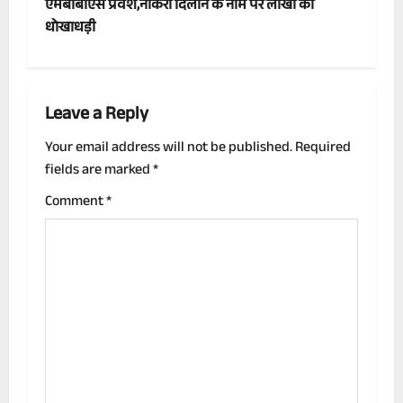
एमबीबीएस प्रवेश,नाैकरी दिलाने के नाम पर लाखों की
t
धोखाधड़ी
n
a
Leave a Reply
v
Your email address will not be published.
Required
fields are marked
*
i
Comment
*
g
a
t
i
o