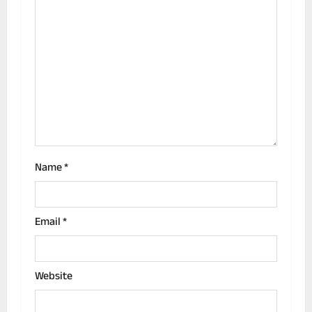
a
t
i
o
n
Name
*
Email
*
Website