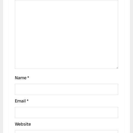
g
a
t
i
o
n
Name
*
Email
*
Website