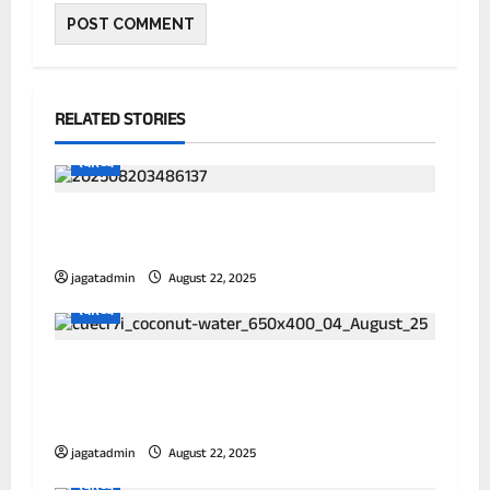
RELATED STORIES
स्वास्थ्य
पानी में उबालकर पी लें हरसिंगार के पत्ते, इन
समस्याओं में झट से मिलेगा आराम
jagatadmin
August 22, 2025
स्वास्थ्य
डॉक्टर ने बताया किन लोगों को बिल्कुल नहीं पीना
चाहिए नारियल पानी, तुरंत बिगड़ जाएगी सेहत, झेलने
पड़ेंगे ये नुकसान
jagatadmin
August 22, 2025
स्वास्थ्य