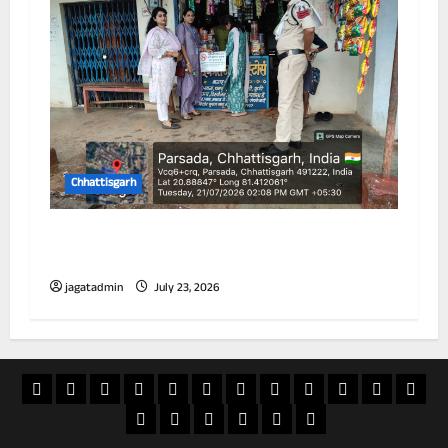
Chhattisgarh
विद्यालय के 100 गज के दायरे में तम्बाकू उत्पादों की
बिक्री पर प्रतिबंध
jagatadmin
July 23, 2026
खास
राज्य
विदेश
अपराध
देश
खेल
आस्था
मनोरंजन
वीडियो
चुनाव
राशिफल
व्यापा
खबर
शिक्षा
सियासत
ई
स्वास्थ्य
जापान
20
पेपर
फिलिपींस
अक्टूबर