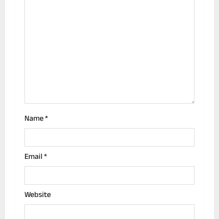
g
a
t
i
o
n
Name
*
Email
*
Website