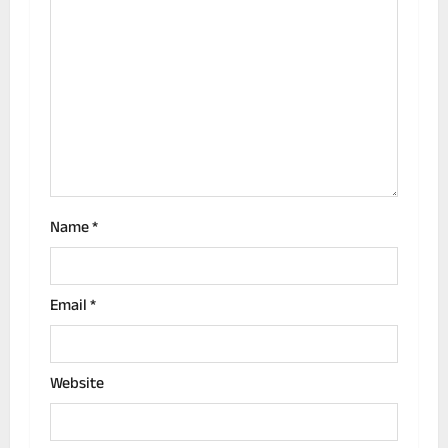
a
t
i
o
n
Name
*
Email
*
Website