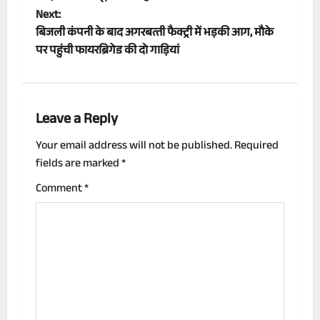
Next:
s
बिजली कंपनी के बाद अगरबत्‍ती फैक्ट्री में भड़की आग, मौके
t
पर पहुंची फायरब्रिगेड की दो गाड़ियां
n
a
Leave a Reply
v
Your email address will not be published.
Required
fields are marked
*
i
Comment
*
g
a
t
i