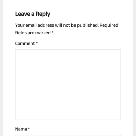
t
n
Leave a Reply
a
Your email address will not be published.
Required
fields are marked
*
v
Comment
*
i
g
a
t
i
o
n
Name
*