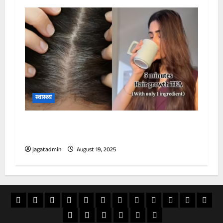
स्वास्थ्य
30 दिन पिएं सूखे हरे पत्तों से बनी चाय, तेजी से बढ़ने
लगेंगे रुके हुए बाल, 5 मिनट में बनकर होगी तैयार
jagatadmin
August 19, 2025
खास
राज्य
विदेश
अपराध
देश
खेल
आस्था
मनोरंजन
वीडियो
चुनाव
राशिफल
व्यापा
खबर
शिक्षा
सियासत
ई
स्वास्थ्य
जापान
20