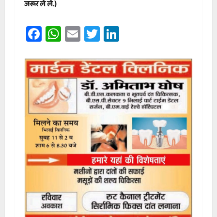
जरूर ले ले.)
Facebook
WhatsApp
Email
Twitter
LinkedIn