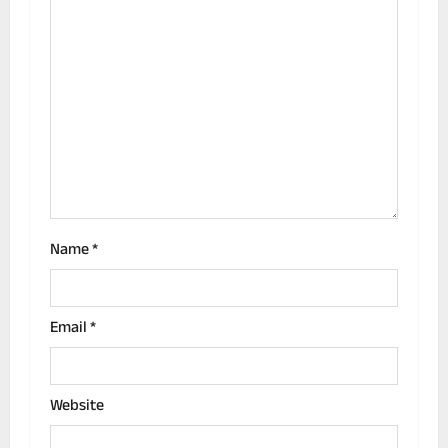
a
t
i
o
n
Name
*
Email
*
Website