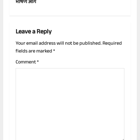
t
भीषण आग
n
a
Leave a Reply
v
Your email address will not be published.
Required
fields are marked
*
i
Comment
*
g
a
t
i
o
n