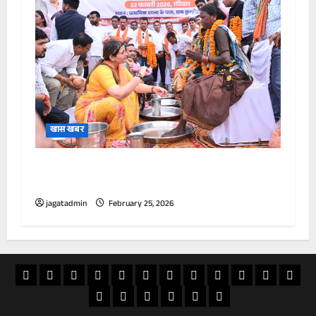
खास खबर
पंडरिया में 165 आदिवासी नागरिकों की घर वापसी, पैर
पखारकर किया सम्मान।
jagatadmin
February 25, 2026
खास
राज्य
विदेश
अपराध
देश
खेल
आस्था
मनोरंजन
वीडियो
चुनाव
राशिफल
व्यापा
खबर
शिक्षा
सियासत
ई
स्वास्थ्य
जापान
20
पेपर
फिलिपींस
अक्टूबर