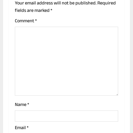
v
Your email address will not be published.
Required
fields are marked
*
i
Comment
*
g
a
t
i
o
n
Name
*
Email
*