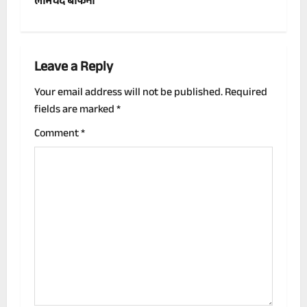
लाभचंद बाफना
t
n
Leave a Reply
a
Your email address will not be published.
Required
v
fields are marked
*
i
Comment
*
g
a
t
i
o