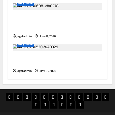
Durg Bhilai
अवैध सूखा नशा के खिलाफ दुर्ग पुलिस की लगातार
कार्यवाही जारी,अवैध हेरोइन (चिट्टा) बिक्री करने वाली
महिला गिरफ्तार
jagatadmin
June 8, 2026
Durg Bhilai
सांई एसोसिएट का क्रेन चालक रविन्द्र साहू को किया
गया गिरफ्तार
jagatadmin
May 31, 2026
खास
राज्य
विदेश
अपराध
देश
खेल
आस्था
मनोरंजन
वीडियो
चुनाव
राशिफल
व्यापा
खबर
शिक्षा
सियासत
ई
स्वास्थ्य
जापान
20
पेपर
फिलिपींस
अक्टूबर