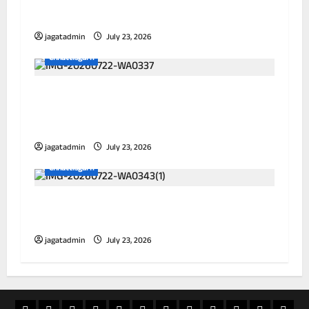
छत्तीसगढ़ में पूर्णतः डिजिटल एफआईआर प्रणाली लागू
करने वाला प्रथम जिला बना दुर्ग
jagatadmin
July 23, 2026
Chhattisgarh
आयुक्त ने विभिन्न जोनों का किया निरीक्षण, जलभराव
और सफाई व्यवस्था को लेकर अधिकारियों को दिए
निर्देश
jagatadmin
July 23, 2026
Chhattisgarh
विद्यालय के 100 गज के दायरे में तम्बाकू उत्पादों की
बिक्री पर प्रतिबंध
jagatadmin
July 23, 2026