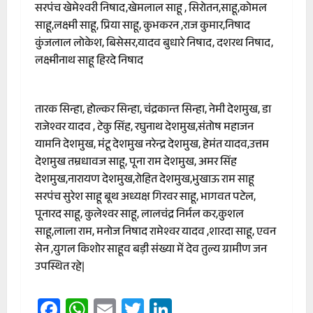
सरपंच खेमेश्वरी निषाद,खेमलाल साहू , सिरोतन,साहू,कोमल
साहू,लक्ष्मी साहू, प्रिया साहू, कुभकरन ,राज कुमार,निषाद
कुंजलाल लोकेश, बिसेसर,यादव बुधारे निषाद, दशरथ निषाद,
लक्ष्मीनाथ साहू हिरदे निषाद
तारक सिन्हा, होल्कर सिन्हा, चंद्रकान्त सिन्हा, नेमी देशमुख, डा
राजेश्वर यादव , टेकु सिंह, रघुनाथ देशमुख,संतोष महाजन
यामनि देशमुख, मंटू देशमुख नरेन्द्र देशमुख, हेमंत यादव,उत्तम
देशमुख तम्रधावज साहू, पूना राम देशमुख, अमर सिंह
देशमुख,नारायण देशमुख,रोहित देशमुख,भुखाऊ राम साहू
सरपंच सुरेश साहू बूथ अध्यक्ष गिरवर साहू, भागवत पटेल,
पूनारद साहू, कुलेश्वर साहू, लालचंद्र निर्मल कर,कुशल
साहू,लाला राम, मनोज निषाद रामेश्वर यादव ,शारदा साहू, एवन
सेन ,युगल किशोर साहूव बड़ी संख्या में देव तुल्य ग्रामीण जन
उपस्थित रहे|
Facebook
WhatsApp
Email
Twitter
LinkedIn