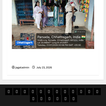
Chhattisgarh
विद्यालय के 100 गज के दायरे में तम्बाकू उत्पादों की
बिक्री पर प्रतिबंध
jagatadmin
July 23, 2026
खास
राज्य
विदेश
अपराध
देश
खेल
आस्था
मनोरंजन
वीडियो
चुनाव
राशिफल
व्यापा
खबर
शिक्षा
सियासत
ई
स्वास्थ्य
जापान
20
पेपर
फिलिपींस
अक्टूबर