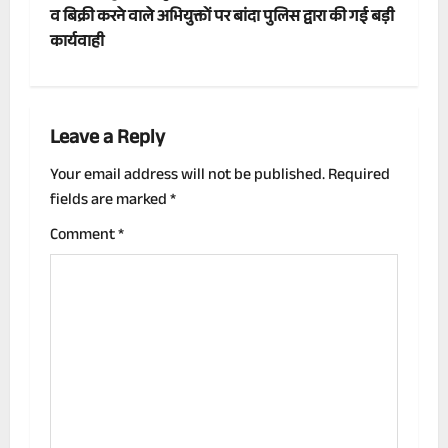
t
व बिक्री करने वाले अभियुक्तों पर बांदा पुलिस द्वारा की गई बड़ी
कार्यवाही
n
a
Leave a Reply
v
Your email address will not be published.
Required
i
fields are marked
*
g
Comment
*
a
t
i
o
n