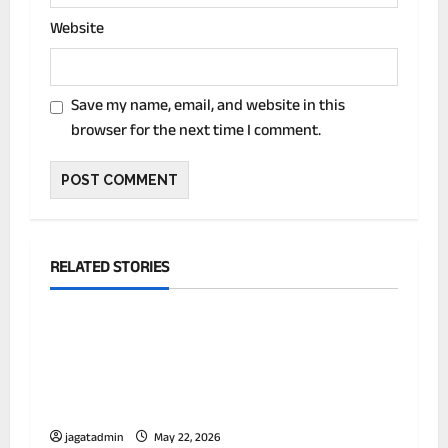
Website
Save my name, email, and website in this
browser for the next time I comment.
RELATED STORIES
देश
बिहार के ग्रामीण कार्य विभाग के इंजीनियर गोपाल
कुमार पर आय से अधिक संपत्ति का बड़ा मामला सामने
आया है। ईओयू की छापेमारी में नकदी, सोना-चांदी
और करोड़ों की संपत्ति के दस्तावेज बरामद हुए हैं।
jagatadmin
May 22, 2026
देश