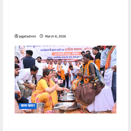
सऊदी अरब के शाही परिवार को सता रही ईरानी हमले
की आशंका, ऐक्‍शन में सरकार, प्रिंस सलमान को
खतरा?
jagatadmin
March 6, 2026
खास खबर
पंडरिया में 165 आदिवासी नागरिकों की घर वापसी, पैर
पखारकर किया सम्मान।