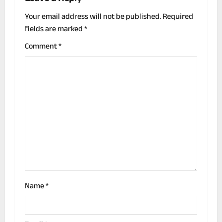
a
Your email address will not be published.
Required
v
fields are marked
*
i
Comment
*
g
a
t
i
o
n
Name
*