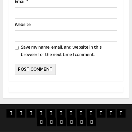
Email
*
Website
Save my name, email, and website in this
browser for the next time I comment.
खास
राज्य
विदेश
अपराध
देश
खेल
आस्था
मनोरंजन
वीडियो
चुनाव
राशिफल
व्यापा
खबर
शिक्षा
सियासत
ई
स्वास्थ्य
जापान
20
पेपर
फिलिपींस
अक्टूबर