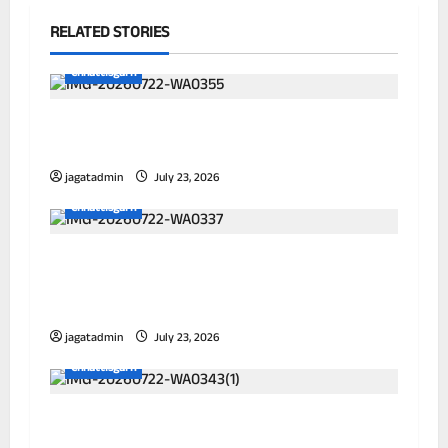
RELATED STORIES
Chhattisgarh
छत्तीसगढ़ में पूर्णतः डिजिटल एफआईआर प्रणाली लागू
करने वाला प्रथम जिला बना दुर्ग
jagatadmin
July 23, 2026
Chhattisgarh
आयुक्त ने विभिन्न जोनों का किया निरीक्षण, जलभराव
और सफाई व्यवस्था को लेकर अधिकारियों को दिए
निर्देश
jagatadmin
July 23, 2026
Chhattisgarh
विद्यालय के 100 गज के दायरे में तम्बाकू उत्पादों की
बिक्री पर प्रतिबंध