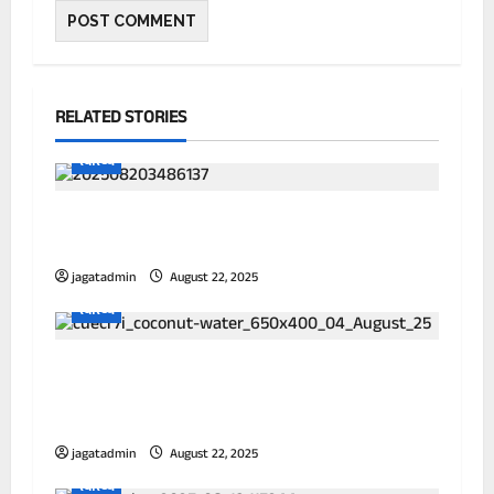
RELATED STORIES
स्वास्थ्य
पानी में उबालकर पी लें हरसिंगार के पत्ते, इन
समस्याओं में झट से मिलेगा आराम
jagatadmin
August 22, 2025
स्वास्थ्य
डॉक्टर ने बताया किन लोगों को बिल्कुल नहीं पीना
चाहिए नारियल पानी, तुरंत बिगड़ जाएगी सेहत, झेलने
पड़ेंगे ये नुकसान
jagatadmin
August 22, 2025
स्वास्थ्य