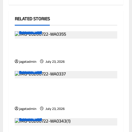
RELATED STORIES
Chhattisgarh
छत्तीसगढ़ में पूर्णतः डिजिटल एफआईआर प्रणाली लागू
करने वाला प्रथम जिला बना दुर्ग
jagatadmin
July 23, 2026
Chhattisgarh
आयुक्त ने विभिन्न जोनों का किया निरीक्षण, जलभराव
और सफाई व्यवस्था को लेकर अधिकारियों को दिए
निर्देश
jagatadmin
July 23, 2026
Chhattisgarh