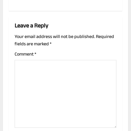
s
t
n
Leave a Reply
a
Your email address will not be published.
Required
fields are marked
*
v
Comment
*
i
g
a
t
i
o