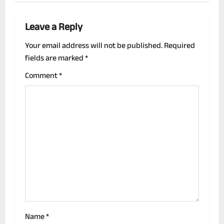
n
a
Leave a Reply
v
Your email address will not be published.
Required
fields are marked
*
i
Comment
*
g
a
t
i
o
n
Name
*