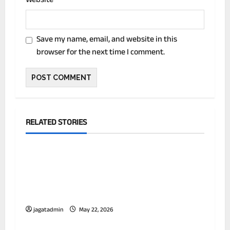
Website
Save my name, email, and website in this
browser for the next time I comment.
RELATED STORIES
देश
बिहार के ग्रामीण कार्य विभाग के इंजीनियर गोपाल
कुमार पर आय से अधिक संपत्ति का बड़ा मामला सामने
आया है। ईओयू की छापेमारी में नकदी, सोना-चांदी
और करोड़ों की संपत्ति के दस्तावेज बरामद हुए हैं।
jagatadmin
May 22, 2026
देश