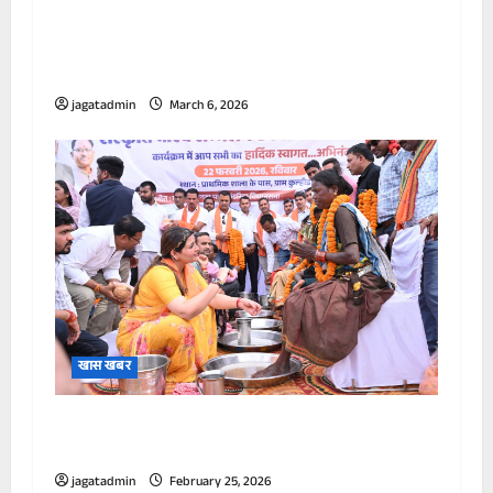
सऊदी अरब के शाही परिवार को सता रही ईरानी हमले
की आशंका, ऐक्‍शन में सरकार, प्रिंस सलमान को
खतरा?
jagatadmin
March 6, 2026
खास खबर
पंडरिया में 165 आदिवासी नागरिकों की घर वापसी, पैर
पखारकर किया सम्मान।
jagatadmin
February 25, 2026