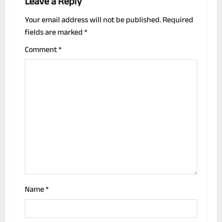
a
Leave a Reply
v
Your email address will not be published.
Required
fields are marked
*
i
Comment
*
g
a
t
i
o
n
Name
*