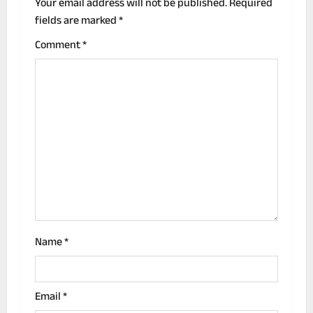
v
Your email address will not be published.
Required
fields are marked
*
i
Comment
*
g
a
t
i
o
n
Name
*
Email
*