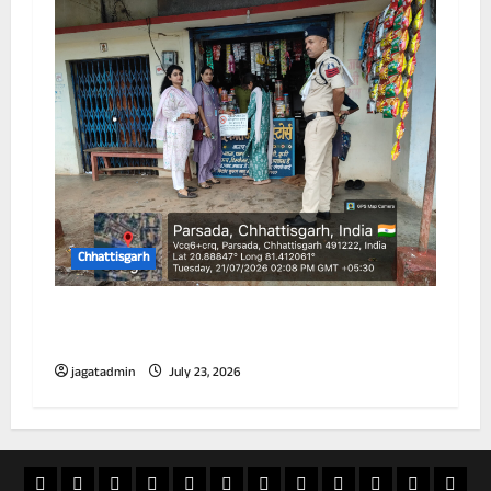
Chhattisgarh
विद्यालय के 100 गज के दायरे में तम्बाकू उत्पादों की
बिक्री पर प्रतिबंध
jagatadmin
July 23, 2026
खास
राज्य
विदेश
अपराध
देश
खेल
आस्था
मनोरंजन
वीडियो
चुनाव
राशिफल
व्यापा