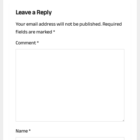
a
Leave a Reply
v
Your email address will not be published.
Required
fields are marked
*
i
Comment
*
g
a
t
i
o
n
Name
*