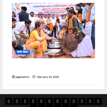
खास खबर
पंडरिया में 165 आदिवासी नागरिकों की घर वापसी, पैर
पखारकर किया सम्मान।
jagatadmin
February 25, 2026
खास
राज्य
विदेश
अपराध
देश
खेल
आस्था
मनोरंजन
वीडियो
चुनाव
राशिफल
व्यापा