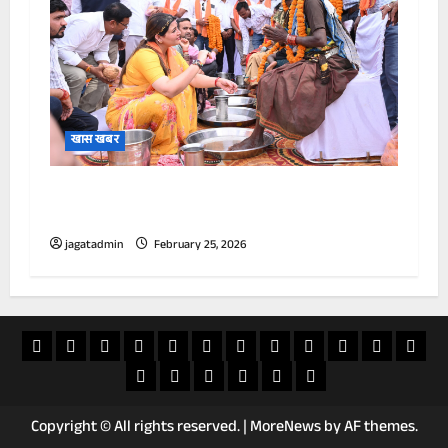
खास खबर
पंडरिया में 165 आदिवासी नागरिकों की घर वापसी, पैर
पखारकर किया सम्मान।
jagatadmin
February 25, 2026
खास
राज्य
विदेश
अपराध
देश
खेल
आस्था
मनोरंजन
वीडियो
चुनाव
राशिफल
व्यापा
खबर
शिक्षा
सियासत
ई
स्वास्थ्य
जापान
20
पेपर
फिलिपींस
अक्टूबर
Copyright © All rights reserved.
|
MoreNews
by AF themes.
सेवाकेंद्रो
से