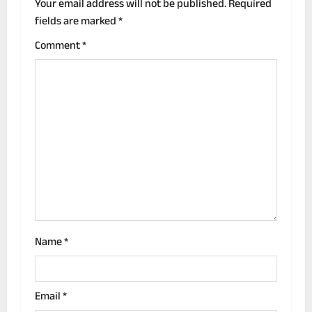
v
Your email address will not be published.
Required
fields are marked
*
i
Comment
*
g
a
t
i
o
n
Name
*
Email
*