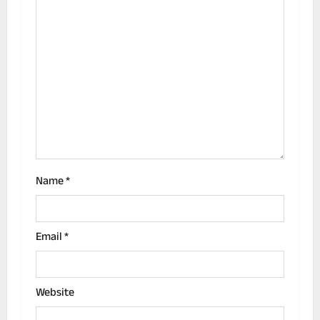
a
t
i
o
n
Name
*
Email
*
Website