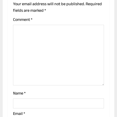
v
Your email address will not be published.
Required
fields are marked
*
i
Comment
*
g
a
t
i
o
n
Name
*
Email
*