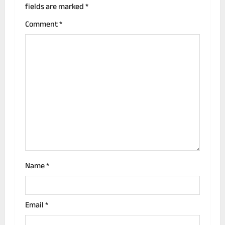
fields are marked
*
i
Comment
*
g
a
t
i
o
n
Name
*
Email
*