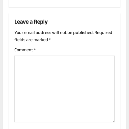
n
a
Leave a Reply
v
Your email address will not be published.
Required
i
fields are marked
*
g
Comment
*
a
t
i
o
n