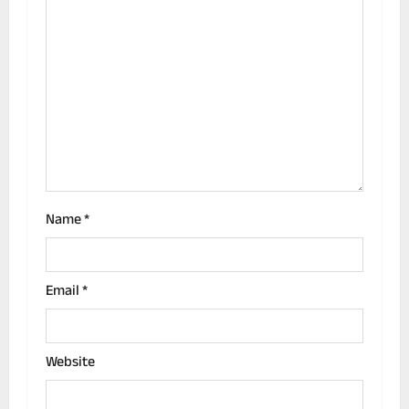
a
t
i
o
n
Name
*
Email
*
Website