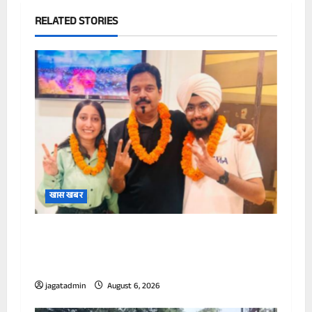
RELATED STORIES
खास खबर
सी एम ए में डॉ. संतोष राय इंस्टीट्यूट के गुरकीरत सिंह
भंगू ने आल इंडिया रैंक 04 एवं नवनिधि कौर ने आल
इंडिया रैंक 40 हासिल किया
jagatadmin
August 6, 2026