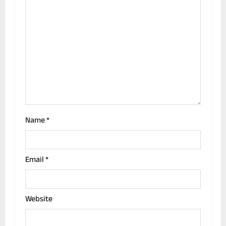
a
t
i
o
n
Name
*
Email
*
Website