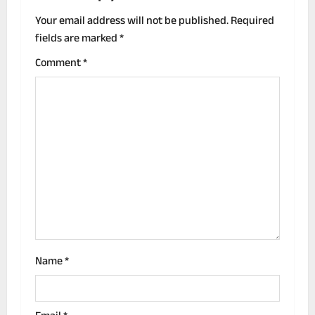
a
Your email address will not be published.
Required
v
fields are marked
*
i
Comment
*
g
a
t
i
o
n
Name
*