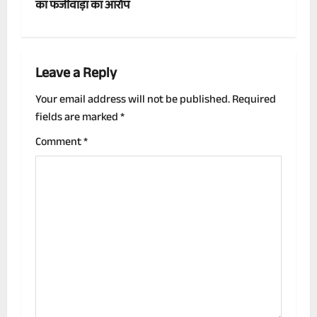
t
का फर्जीवाड़ा का आरोप
n
a
Leave a Reply
v
Your email address will not be published.
Required
fields are marked
*
i
Comment
*
g
a
t
i
o
n