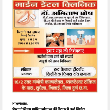
P
Previous: