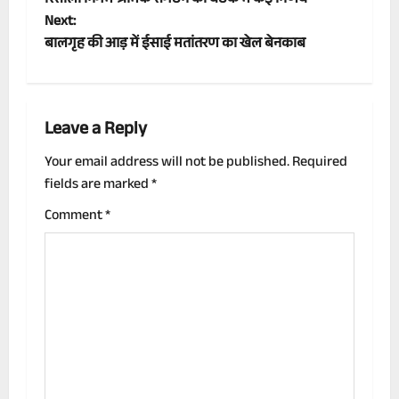
रिसाली निगम श्रमिक संगठन की बैठक में कई निर्णय
o
Next:
बालगृह की आड़ में ईसाई मतांतरण का खेल बेनकाब
s
t
n
Leave a Reply
a
Your email address will not be published.
Required
fields are marked
*
v
Comment
*
i
g
a
t
i