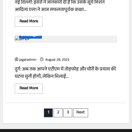
नई दिल्ली: इसरो ने जानकारी दी है कि उसके सूर्य मिशन
हुई
बारिश,
आदित्य एल1 ने आज सफलतापूर्वक कक्षा...
21
की
मौत
Read
Read More
more
about
ISRO
Chhattisgarh
के
Aditya-
L1
चोरो के हौसले बुलंद ATM कट कर ले गए
ने
अंतरिक्ष
में
jagatadmin
August 28, 2023
लगाई
छलांग,
दुर्ग: अब तक आपने एटीएम में तोड़फोड़ और चोरी के प्रयास की
नए
ऑर्बिट
घटना सुनी होगी, लेकिन भिलाई...
में
हुआ
स्थापित
Read
Read More
more
about
चोरो
के
हौसले
Posts
1
2
3
Next
बुलंद
ATM
कट
pagination
कर
ले