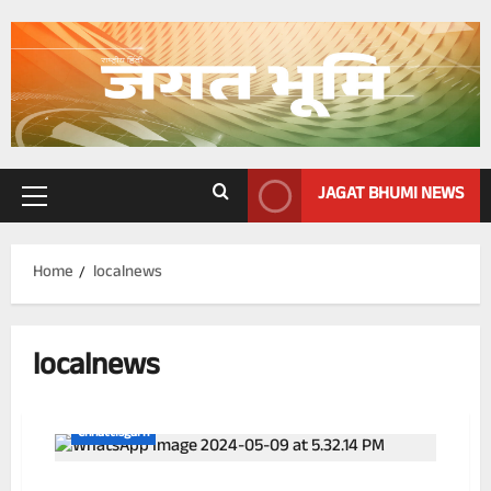
Skip
to
content
JAGAT BHUMI NEWS
Primary
Menu
Home
localnews
localnews
Chhattisgarh