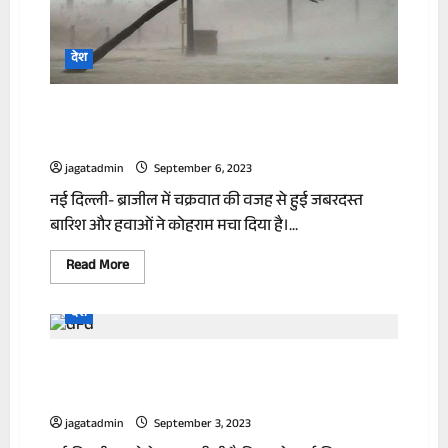
नियम
देश
ब्राजील में चक्रवात से बिगड़े हालात, 24 घंटे में
300 मिमी हुई बारिश, 21 की मौत
jagatadmin
September 6, 2023
नई दिल्ली- ब्राजील में चक्रवात की वजह से हुई जबरदस्त
बारिश और हवाओं ने कोहराम मचा दिया है।...
Read
Read More
more
about
ब्राजील
देश
में
चक्रवात
से
ISRO के Aditya-L1 ने अंतरिक्ष में लगाई छलांग,
बिगड़े
हालात,
नए ऑर्बिट में हुआ स्थापित
24
घंटे
में
jagatadmin
September 3, 2023
300
मिमी