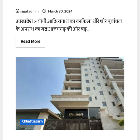
कहानी !
jagatadmin
March 30, 2024
उत्तरप्रदेश :- योगी आदित्यनाथ का काफिला धीरे धीरे पूर्वांचल
के अपराध का गढ़ आजमगढ़ की ओर बढ़...
Read
Read More
more
about
आदित्यनाथ
और
माफिया
मुख्तार
अंसारी
की
कहानी
!
Chhattisgarh
आयकर के छापे में कंस्ट्रक्शन और फाइनेंस