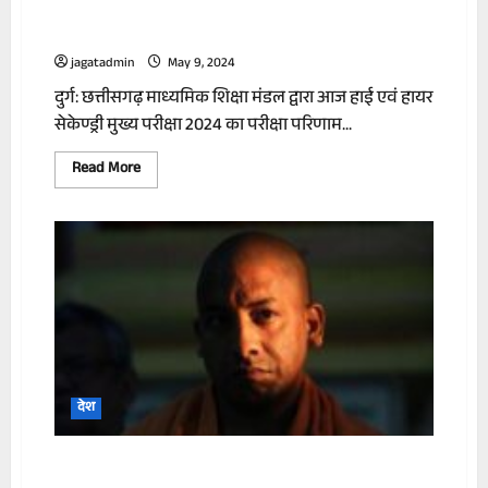
छात्र-छात्राओं में मानसिक तनाव को दूर करने की
जाएगी काउंसलिंग
jagatadmin
May 9, 2024
दुर्ग: छत्तीसगढ़ माध्यमिक शिक्षा मंडल द्वारा आज हाई एवं हायर
सेकेण्ड्री मुख्य परीक्षा 2024 का परीक्षा परिणाम...
Read
Read More
more
about
छात्र-
छात्राओं
में
मानसिक
तनाव
को
दूर
करने
की
जाएगी
काउंसलिंग
देश
आदित्यनाथ और माफिया मुख्तार अंसारी की