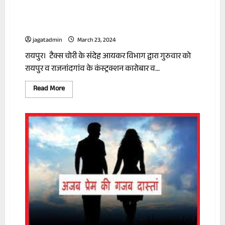
ब्रोकरों के ठिकानों से 2.5 करोड़ नगद व करोड़ों की
हुंडी मिली
jagatadmin
March 23, 2024
रायपुर। टैक्स चोरी के संदेह आयकर विभाग द्वारा गुरुवार को
रायपुर व राजनांदगांव के कंस्ट्रक्शन कारोबार व...
Read
Read More
more
about
आयकर
के
छापे
में
कंस्ट्रक्शन
और
फाइनेंस
ब्रोकरों
के
ठिकानों
से
2.5
करोड़
नगद
व
करोड़ों
की