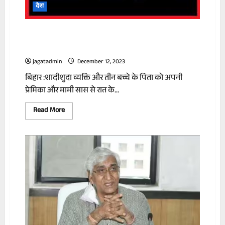
हुंडी
देश
मिली
सास से प्रेम संबंध बन गए थे दामाद, ग्रामीणों ने
की खूब पिटाई
jagatadmin
December 12, 2023
बिहार :शादीशुदा व्यक्ति और तीन बच्चे के पिता को अपनी
प्रेमिका और मामी सास से रात के...
Read
Read More
more
about
सास
से
प्रेम
संबंध
बन
गए
थे
दामाद,
ग्रामीणों
ने
की
खूब
पिटाई