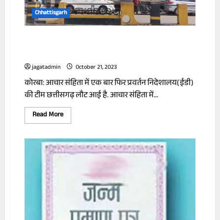
सीएम
टीएस
Chhattisgarh
सिंहदेव
का
बड़ा
बयान
ED का छापा:छत्तीसगढ़ में दुर्ग सहित कई शहरों में
कारोबारियों के ठिकानों पर ED की दबिश
jagatadmin
October 21, 2023
कोरबा: आचार संहिता में एक बार फिर प्रवर्तन निदेशालय(ईडी)
की टीम छत्तीसगढ़ लौट आई है. आचार संहिता में...
Read
Read More
more
about
ED
का
छापा:छत्तीसगढ़
में
दुर्ग
सहित
कई
शहरों
में
कारोबारियों
के
ठिकानों
पर