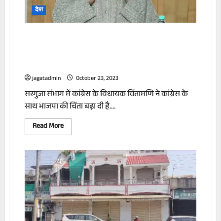
देश
क्या भाजपा में शामिल होंगे कांग्रेस विधायक
चिंतामणि? छत्तीसगढ़ के डिप्टी सीएम टीएस
सिंहदेव का बड़ा बयान
jagatadmin
October 23, 2023
सरगुजा संभाग में कांग्रेस के विधायक चिंतामणि ने कांग्रेस के
साथ भाजपा की चिंता बढ़ा दी है....
Read
Read More
more
about
क्या
भाजपा
में
शामिल
होंगे
कांग्रेस
विधायक
चिंतामणि?
छत्तीसगढ़
के
डिप्टी