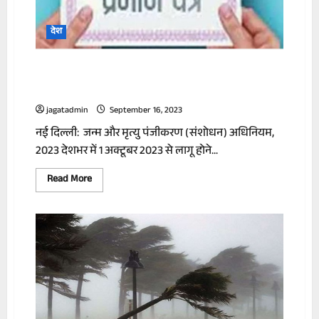
ED
की
दबिश
देश
जन्म प्रमाण पत्र से होंगे सारे काम, 1 अक्टूबर से
लागू होगा नियम
jagatadmin
September 16, 2023
नई दिल्ली: जन्म और मृत्यु पंजीकरण (संशोधन) अधिनियम,
2023 देशभर में 1 अक्टूबर 2023 से लागू होने...
Read
Read More
more
about
जन्म
प्रमाण
पत्र
से
होंगे
सारे
काम,
1
अक्टूबर
से
लागू
होगा