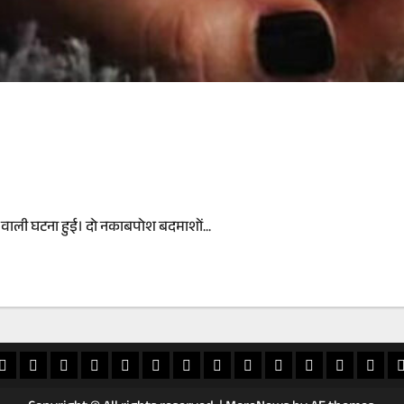
ाह के मासूम को लाइटर से दागा..व
े वाली घटना हुई। दो नकाबपोश बदमाशों...
विदेश
अपराध
देश
खेल
आस्था
मनोरंजन
वीडियो
चुनाव
राशिफल
व्यापार
शिक्षा
सियासत
ई
स
पेपर