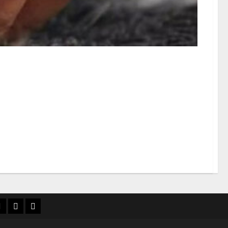
िरोध करने पर बहनों को
्वास्थ्य
जापान
20
फिलिपींस
अक्टूबर