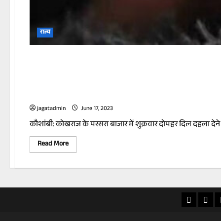
राज्य
दो नकाबपोश बदमाशों ने 11 म
पीटकर बनाया बंधक
jagatadmin
June 17, 2023
कौशांबी: कोखराज के परसरा बाजार में शुक्रवार दोपहर दिल दहला देन
Read
Read More
more
about
दो
नकाबपोश
बदमाशों
ने
11
खास
राज्य
माह
के
खबर
मासूम
को