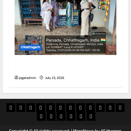
Chhattisgarh
विद्यालय के 100 गज के दायरे में तम्बाकू उत्पादों की
बिक्री पर प्रतिबंध
jagatadmin
July 23, 2026
खास
राज्य
विदेश
अपराध
देश
खेल
आस्था
मनोरंजन
वीडियो
चुनाव
राशिफल
व्यापा
खबर
शिक्षा
सियासत
ई
स्वास्थ्य
जापान
20
पेपर
फिलिपींस
अक्टूबर